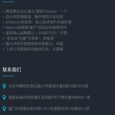
> 腾讯牵头20亿美元“赎回”Manus：一个
> 巨头并购潮降温：撕开核药行业的资
> 从Manus到安世：核心技术资产的保护逻
> Manus收购案“破产”后的对外投资时代
> 紧扣核心战略靶心丨从0到2万亿！宁德
> “走出去”也能“引进来”：新能源
> 俄乌冲突开启跨境收并购窗口，中国
> 上市公司跨境并购操作实务：从策略
联系我们
北京市朝阳区霄云路26号鹏润大厦B座10层1029室
福建省福州市鼓楼区五四路9号宁德大厦9层908-1室
厦门市湖里区新丰路178-3号荟智空间1号楼B612室