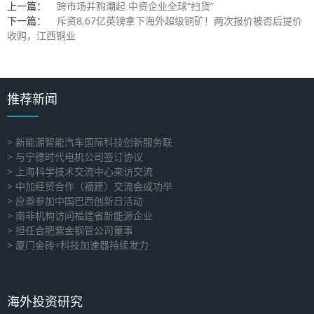
上一篇：
跨市场并购潮起 中资企业全球“扫货”
下一篇：
斥资8.67亿英镑拿下海外超级铜矿！两次报价被否后提价
收购，江西铜业
推荐新闻
> 新能源智能汽车国际科技创新服务联
> 与宁德时代电机公司签订协议
> 上海科学技术交流中心来访交流
> 中加经贸合作（福建）交流会成功举
> 应邀参加中国巴西创新日活动
> 南非机构访问福建省新能源企业
> 担任合肥紫金钢管公司董事
> 厦门金砖+科技加速器持续发力
海外投资研究