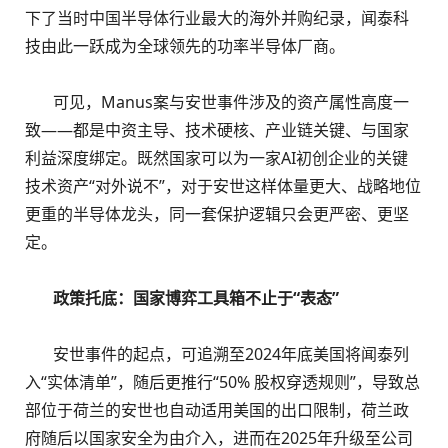
下了当时中国半导体行业最大的海外并购纪录，闻泰科
技由此一跃成为全球领先的功率半导体厂商。
可见，Manus案与安世事件涉及的资产属性高度一
致——都是中资主导、技术硬核、产业链关键、与国家
利益深度绑定。既然国家可以为一家AI初创企业的关键
技术资产“对外说不”，对于安世这样体量更大、战略地位
更重的半导体龙头，同一套保护逻辑只会更严密、更坚
定。
政策托底：国家博弈工具箱不止于“表态”
安世事件的起点，可追溯至2024年底美国将闻泰列
入“实体清单”，随后更推行“50% 股权穿透规则”，导致总
部位于荷兰的安世也自动适用美国的出口限制，荷兰政
府随后以国家安全为由介入，进而在2025年升级至公司