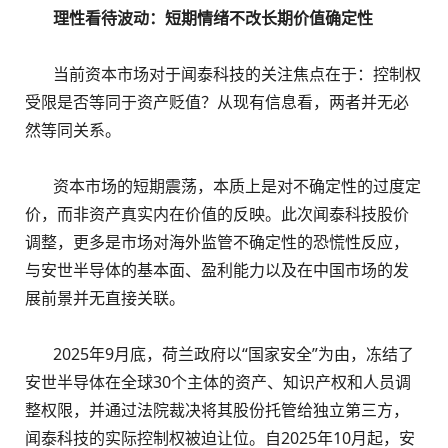
理性看待波动：短期情绪不改长期价值确定性
当前资本市场对于闻泰科技的关注焦点在于：控制权
受限是否等同于资产贬值？从现有信息看，两者并无必
然等同关系。
资本市场的短期震荡，本质上是对不确定性的过度定
价，而非资产真实内在价值的反映。此次闻泰科技股价
调整，更多是市场对海外监管不确定性的恐慌性反应，
与安世半导体的基本面、盈利能力以及在中国市场的发
展前景并无直接关联。
2025年9月底，荷兰政府以“国家安全”为由，冻结了
安世半导体在全球30个主体的资产、知识产权和人员调
整权限，并通过法院裁决将其股份托管给独立第三方，
闻泰科技的实际控制权被迫让位。自2025年10月起，安