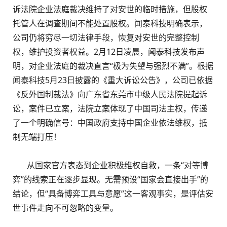
诉法院企业法庭裁决维持了对安世的临时措施，但股权
托管人在调查期间不能处置股权。闻泰科技明确表示，
公司仍将穷尽一切法律手段，恢复对安世的完整控制
权，维护投资者权益。2月12日凌晨，闻泰科技发布声
明，对企业法庭的裁决直言“极为失望与强烈不满”。根据
闻泰科技5月23日披露的《重大诉讼公告》，公司已依据
《反外国制裁法》向广东省东莞市中级人民法院提起诉
讼，案件已立案，法院立案体现了中国司法主权，传递
了一个明确信号：中国政府支持中国企业依法维权，抵
制无端打压！
从国家官方表态到企业积极维权自救，一条“对等博
弈”的线索正在逐步显现。无需预设“国家会直接出手”的
结论，但“具备博弈工具与意愿”这一客观事实，是评估安
世事件走向不可忽略的变量。