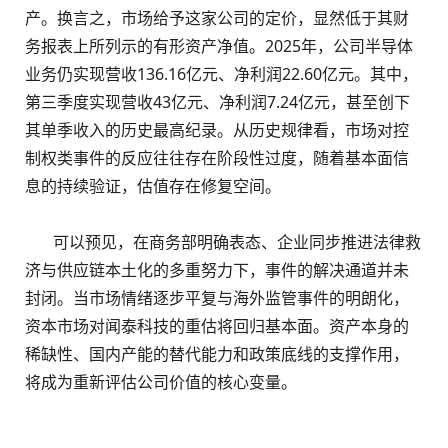
产。换言之，市场给予这家公司的定价，显然低于其财
务报表上所列示的有形资产净值。2025年，公司半导体
业务仍实现营收136.16亿元、净利润22.60亿元。其中，
第三季度实现营收43亿元、净利润7.24亿元，甚至创下
其单季收入的历史最高纪录。从历史规律看，市场对控
制权类事件的反应往往存在阶段性过度，随着基本面信
息的持续验证，估值存在修复空间。
可以预见，在商务部明确表态、企业同步推进法律救
济与供应链本土化的多重努力下，事件的解决通道并未
封闭。当市场情绪逐步平复与海外监管事件的明朗化，
资本市场对闻泰科技的重估将回归基本面。资产本身的
稀缺性、国内产能的替代能力和政策底线的支撑作用，
将成为重新评估公司价值的核心变量。