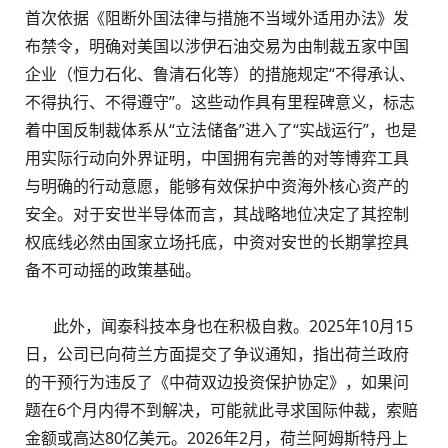
首次依据《阻断外国法律与措施不当域外适用办法》发
布禁令，明确对美国以涉伊石油交易为由制裁五家中国
企业（恒力石化、鲁清石化等）的措施规定“不得承认、
不得执行、不得遵守”。这些动作具有里程碑意义，标志
着中国反制裁体系从“立法储备”进入了“实战运行”，也是
用实际行动向外界证明，中国拥有完善的对等博弈工具
与明确的行动意愿，能够有效保护中资海外核心资产的
安全。对于安世半导体而言，其战略地位决定了其控制
权底线必然由国家立场托底，中资对安世的长期掌控具
备不可动摇的政策基础。
此外，闻泰科技本身也在积极自救。2025年10月15
日，公司已向荷兰方面提交了争议通知，指出荷兰政府
的干预行为违反了《中荷双边投资保护协定》，如果问
题在6个月内得不到解决，可能就此寻求国际仲裁，索赔
金额或高达80亿美元。2026年2月，荷兰阿姆斯特丹上