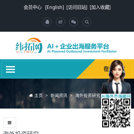
首页
会员中心
[English]
[访问旧站]
[加入收藏]
关于我们
新闻资讯
环球商机
推荐国家
商业报告
在线留言
海项加速器
其他服务
主页
>
新闻资讯
>
海外投资研究
>
诚聘英才