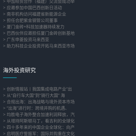
> 中加经贸合作（福建）交流会成功举
> 应邀参加中国巴西创新日活动
> 南非机构访问福建省新能源企业
> 担任合肥紫金钢管公司董事
> 厦门金砖+科技加速器持续发力
> 巴西伙伴应邀担任厦门金砖创新基地
> 广东申菱投资马来西亚
> 助力科技企业投资开拓马来西亚市场
海外投资研究
> 创新情报站丨我国集成电路产业“出
> 从“自行车大国”到“骑行大国” 海
> 合规出海：出海战略与境外资本市场
> “出海”进行时：跨境并购的机遇、
> 均胜电子海外整合加速利润释放，汽
> 从增持阿斯顿马丁，看吉利的全球化
> 四十多年来的中国企业全球化：向产
> 启明医疗訾振军：国际并购重在文化